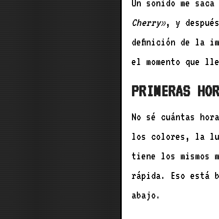
Un sonido me saca
Cherry»
, y despué
definición de la i
el momento que ll
PRIMERAS HO
No sé cuántas hor
los colores, la l
tiene los mismos 
rápida. Eso está 
abajo.