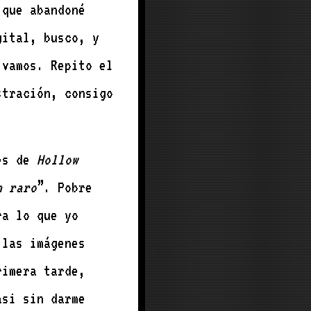
que abandoné
gital, busco, y
 vamos. Repito el
stración, consigo
nes de
Hollow
n raro
”. Pobre
ra lo que yo
 las imágenes
rimera tarde,
asi sin darme