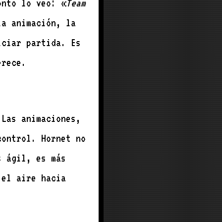
onto lo veo: «
Team
la animación, la
iciar partida. Es
merece.
 Las animaciones,
control. Hornet no
s ágil, es más
 el aire hacia