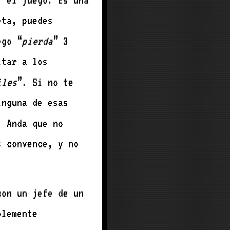
” el juego. Es una
eta, puedes
ego “
pierda
” 3
ltar a los
iles
”. Si no te
inguna de esas
. Anda que no
 convence, y no
con un jefe de un
plemente