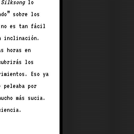
l
Silksong
lo
ndo” sobre los
no es tan fácil
n inclinación.
as horas en
cubrirás los
vimientos. Eso ya
e peleaba por
mucho más sucia.
ciencia.