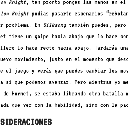
low Knight
, tan pronto pongas las manos en e
llow Knight
podias pasarte escenarios “rebota
or problema. En
Silksong
también puedes, pero 
net tiene un golpe hacia abajo que lo hace co
allero lo hace recto hacia abajo. Tardarás un
nuevo movimiento, justo en el momento que des
ce el juego y verás que puedes cambiar los mo
ra si que podemos avanzar. Pero mientras yo m
l de Hornet, se estaba librando otra batalla 
nada que ver con la habilidad, sino con la pa
NSIDERACIONES