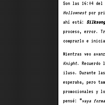
Son las 16:04 de
Hollownest
por pri
ahí está:
Silkson
proceso, error. T
comprarlo e inici
Mientras veo avan
Knight
. Recuerdo 
iluso. Durante la
esperaba, pero ta
promocionales y l
pensé: “
vaya form