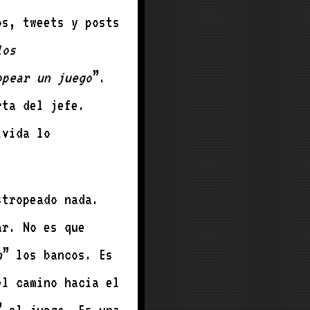
os, tweets y posts
los
opear un juego
”.
rta del jefe.
lvida lo
tropeado nada.
ar. No es que
n
” los bancos. Es
el camino hacia el