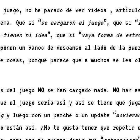
l juego, no he parado de ver videos , artícul
tema. Que si “
se cargaron el juego
”, que si “
o tienen ni idea
”, que si “
vaya forma de estr
 ponen un banco de descanso al lado de la pue
de cosas, porque parece que a muchos se les o
es del juego
NO
se han cargado nada.
NO
han es
que el juego sería así y así se tiene que jug
ng
y luego con un parche o un update “
moviera
io están así. ¿No te gusta tener que repetir 