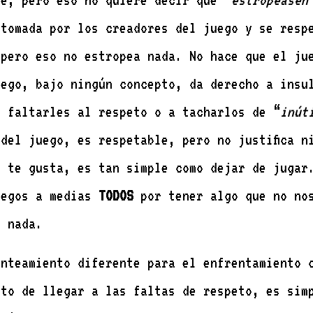
le, pero eso no quiere decir que “
estropeasen
 tomada por los creadores del juego y se resp
 pero eso no estropea nada. No hace que el ju
uego, bajo ningún concepto, da derecho a insu
a faltarles al respeto o a tacharlos de “
inút
del juego, es respetable, pero no justifica n
o te gusta, es tan simple como dejar de jugar
uegos a medias
TODOS
por tener algo que no nos
e nada.
anteamiento diferente para el enfrentamiento 
nto de llegar a las faltas de respeto, es sim