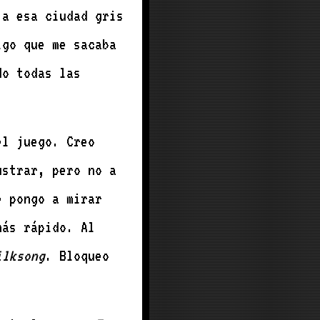
 a esa ciudad gris
igo que me sacaba
do todas las
el juego. Creo
ustrar, pero no a
e pongo a mirar
más rápido. Al
ilksong
. Bloqueo