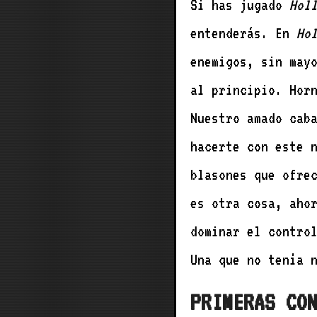
Si has jugado
Hol
entenderás. En
Ho
enemigos, sin may
al principio. Hor
Nuestro amado cab
hacerte con este 
blasones que ofre
es otra cosa, aho
dominar el contro
Una que no tenía 
PRIMERAS CO