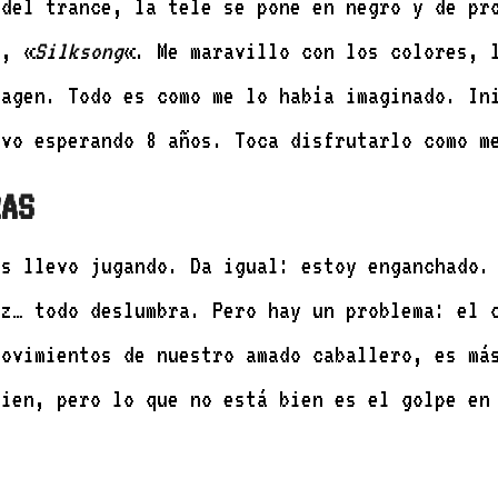
 del trance, la tele se pone en negro y de pr
s, «
Silksong
«. Me maravillo con los colores, 
magen. Todo es como me lo había imaginado. In
evo esperando 8 años. Toca disfrutarlo como 
RAS
as llevo jugando. Da igual: estoy enganchado.
uz… todo deslumbra. Pero hay un problema: el 
movimientos de nuestro amado caballero, es má
bien, pero lo que no está bien es el golpe en