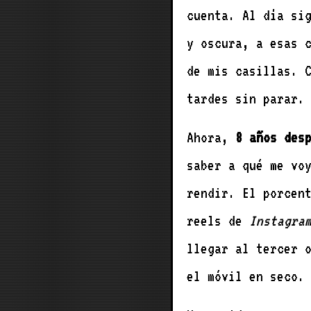
cuenta. Al día si
y oscura, a esas 
de mis casillas. 
tardes sin parar.
Ahora,
8 años des
saber a qué me vo
rendir. El porcen
reels de
Instagra
llegar al tercer 
el móvil en seco.