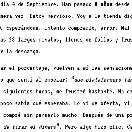
l día 4 de Septiembre. Han pasado
8 años
desde 
mera vez. Estoy nervioso. Voy a la tienda di
g
. Esperándome. Intento comprarlo, error. Mal
ras 23 largos minutos, llenos de fallos y fru
ar la descarga.
zar el porcentaje, vuelven a mí las sensacio
lo que sentí al empezar: “
que plataformero ta
s siguientes horas, me frustré bastante. No e
mpoco sabía qué esperaba. Lo vi de oferta, vi
o compré sin pensarlo mucho. Después de una p
a de tirar el dinero
”. Pero algo hizo clic. C