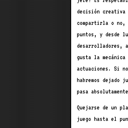
jefe? Es respetab
decisión creativa
compartirla o no,
puntos, y desde l
desarrolladores, 
gusta la mecánica 
actuaciones. Si n
habremos dejado j
pasa absolutament
Quejarse de un pl
juego hasta el pu