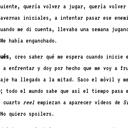
guiente, quería volver a jugar, quería volver
cavernas iniciales, a intentar pasar ese enem
Cuando me di cuenta, llevaba una semana jugan
 Me había enganchado.
pués
, creo saber qué me espera cuando inicie 
y a enfrentar y doy por hecho que me voy a fr
taje ha llegado a la mitad. Saco el móvil y m
m
; todo el mundo sabe que así el tiempo pasa 
o cuarto
reel
empiezan a aparecer vídeos de
S
 No quiero spoilers.