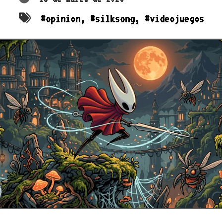
#
opinion
, #
silksong
, #
videojuegos